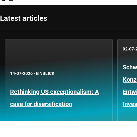
Latest articles
02-07-
Schwe
14-07-2026
·
EINBLICK
Konze
Rethinking US exceptionalism: A
Entwi
case for diversification
Inves