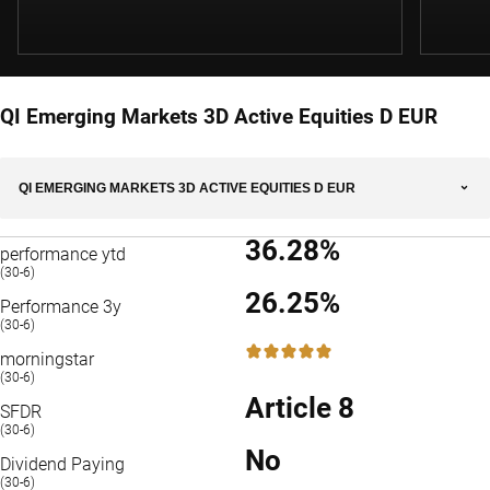
QI Emerging Markets 3D Active Equities D EUR
QI EMERGING MARKETS 3D ACTIVE EQUITIES D EUR
36.28%
performance ytd
(30-6)
26.25%
Performance 3y
(30-6)
5 / 5
morningstar
(30-6)
Article 8
SFDR
(30-6)
No
Dividend Paying
(30-6)