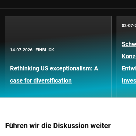
02-07-
Schwe
14-07-2026
·
EINBLICK
Konze
Rethinking US exceptionalism: A
Entwi
case for diversification
Inves
Führen wir die Diskussion weiter