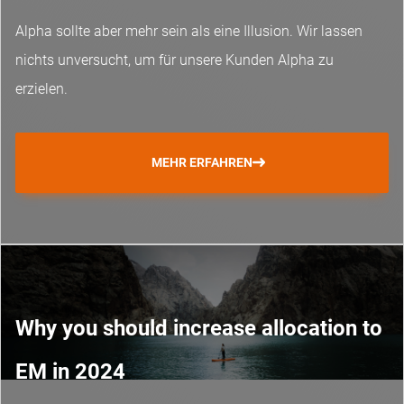
Alpha sollte aber mehr sein als eine Illusion. Wir lassen
nichts unversucht, um für unsere Kunden Alpha zu
erzielen.
MEHR ERFAHREN
Why you should increase allocation to
EM in 2024