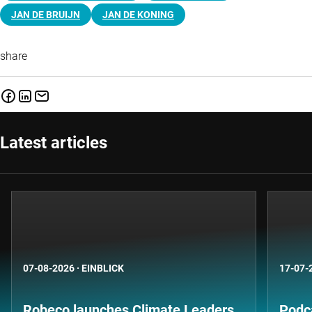
JAN DE BRUIJN
JAN DE KONING
share
Latest articles
07-08-2026
·
EINBLICK
17-07-
Robeco launches Climate Leaders
Podca