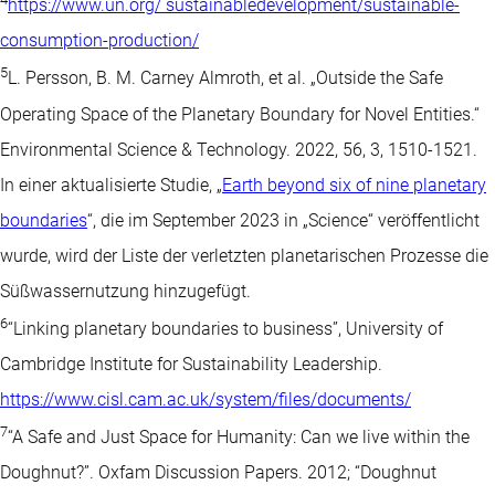
https://www.un.org/ sustainabledevelopment/sustainable-
consumption-production/
5
L. Persson, B. M. Carney Almroth, et al. „Outside the Safe
Operating Space of the Planetary Boundary for Novel Entities.“
Environmental Science & Technology. 2022, 56, 3, 1510-1521.
In einer aktualisierte Studie, „
Earth beyond six of nine planetary
boundaries
“, die im September 2023 in „Science“ veröffentlicht
wurde, wird der Liste der verletzten planetarischen Prozesse die
Süßwassernutzung hinzugefügt.
6
“Linking planetary boundaries to business”, University of
Cambridge Institute for Sustainability Leadership.
https://www.cisl.cam.ac.uk/system/files/documents/
7
“A Safe and Just Space for Humanity: Can we live within the
Doughnut?”. Oxfam Discussion Papers. 2012; “Doughnut