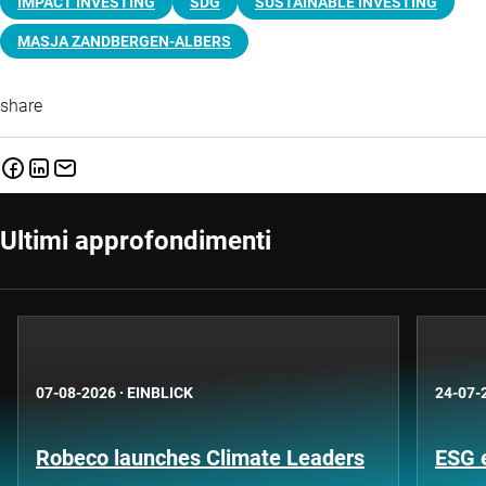
IMPACT INVESTING
SDG
SUSTAINABLE INVESTING
MASJA ZANDBERGEN-ALBERS
share
Ultimi approfondimenti
07-08-2026
·
EINBLICK
24-07-
Robeco launches Climate Leaders
ESG 