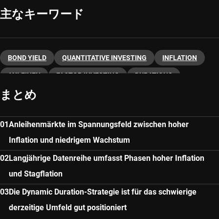
主なキーワード
BOND YIELD
QUANTITATIVE INVESTING
INFLATION
ANLEIHEN
FACTOR INVESTING
DURATIONS
まとめ
SCHULDVERSCHREIBUNGEN
CREDIT SPREAD
Anleihenmärkte im Spannungsfeld zwischen hoher
Inflation und niedrigem Wachstum
Langjährige Datenreihe umfasst Phasen hoher Inflation
und Stagflation
Die Dynamic Duration-Strategie ist für das schwierige
derzeitige Umfeld gut positioniert