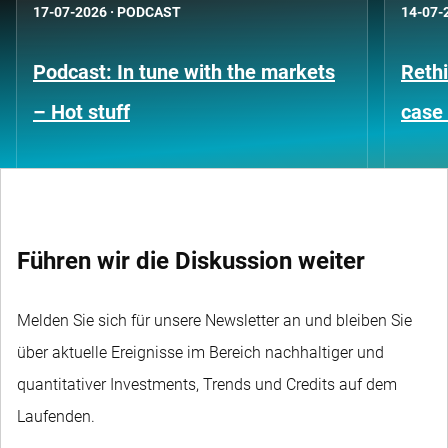
17-07-2026
·
PODCAST
14-07-
Podcast: In tune with the markets
Rethi
– Hot stuff
case 
Führen wir die Diskussion weiter
Melden Sie sich für unsere Newsletter an und bleiben Sie
über aktuelle Ereignisse im Bereich nachhaltiger und
quantitativer Investments, Trends und Credits auf dem
Laufenden.