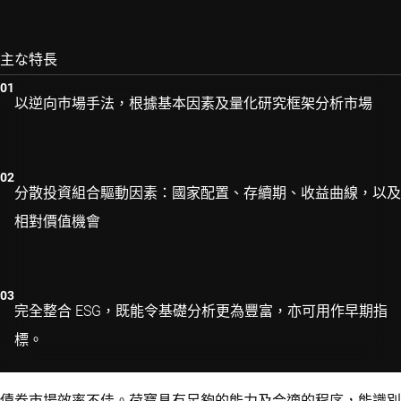
主な特長
以逆向巿場手法，根據基本因素及量化研究框架分析市場
分散投資組合驅動因素：國家配置、存續期、收益曲線，以及
相對價值機會
完全整合 ESG，既能令基礎分析更為豐富，亦可用作早期指
標。
債券市場效率不佳。荷寶具有足夠的能力及合適的程序，能識別