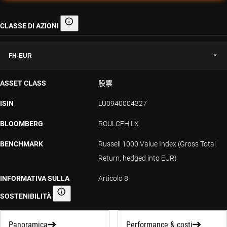
CLASSE DI AZIONI
Classe di azioni
FH-EUR
ASSET CLASS
股票
ISIN
LU0940004327
BLOOMBERG
ROULCFH LX
BENCHMARK
Russell 1000 Value Index (Gross Total
Return, hedged into EUR)
INFORMATIVA SULLA
Articolo 8
SOSTENIBILITÀ
Informativa sulla sostenibilità
Panoramica
Performance & costi