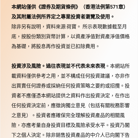
本網站僅供《證券及期貨條例》（香港法例第571章）
及其附屬法例所界定之專業投資者瀏覽及使用。
除非另有說明，資料來源:荷寶。 所示表現數據截至月
底，按股份類別貨幣計算，以資產淨值對資產淨值價格
為基礎，將股息再作投資並已扣除費用。
投資涉及風險。過往表現並不代表未來表現
。本網站所
載資料僅供參考之用，並不構成任何投資建議，亦非作
出買賣任何證券或採納任何投資策略之要約或招攬。投
資者不應僅憑本網站提供之資料作出投資決定，在作出
任何投資決定前，應徵詢獨立意見（包括有關稅務影響
之意見）。投資者應確保完全理解投資產品的相關風
險，亦應考量自身投資目標及風險承受水平。投資乃閣
下之個人決定。除非銷售投資產品的中介人已向閣下告