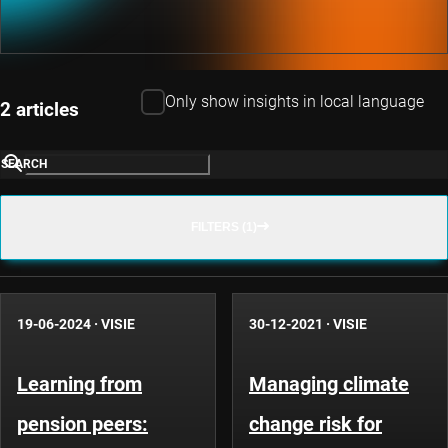
Only show insights in local language
2 articles
SEARCH
FILTERS (1)
19-06-2024
·
VISIE
30-12-2021
·
VISIE
Learning from
Managing climate
pension peers:
change risk for