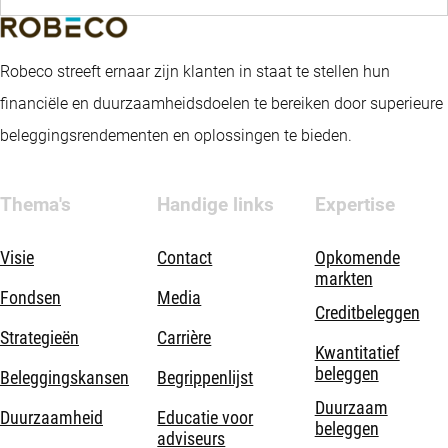
Robeco streeft ernaar zijn klanten in staat te stellen hun
financiële en duurzaamheidsdoelen te bereiken door superieure
beleggingsrendementen en oplossingen te bieden.
Thema's
Handige links
Expertise
Visie
Contact
Opkomende
markten
Fondsen
Media
Creditbeleggen
Strategieën
Carrière
Kwantitatief
beleggen
Beleggingskansen
Begrippenlijst
Duurzaam
Duurzaamheid
Educatie voor
beleggen
adviseurs