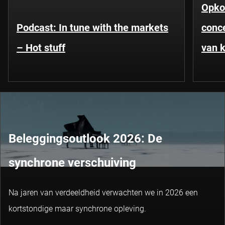
Opko
Podcast: In tune with the markets
conce
– Hot stuff
van k
Beleggingsoutlook 2026: De
synchrone verschuiving
Na jaren van verdeeldheid verwachten we in 2026 een
kortstondige maar synchrone opleving.