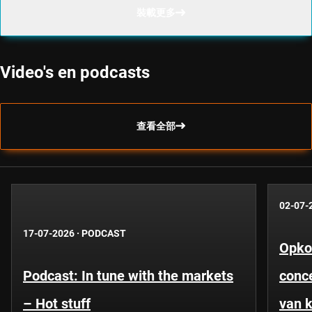
裝載更多
Video's en podcasts
查看全部
02-07-
17-07-2026
·
PODCAST
Opko
Podcast: In tune with the markets
conce
– Hot stuff
van k