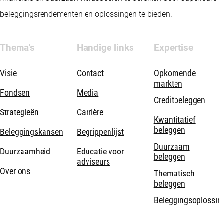
beleggingsrendementen en oplossingen te bieden.
Thema's
Handige links
Expertise
Visie
Contact
Opkomende
markten
Fondsen
Media
Creditbeleggen
Strategieën
Carrière
Kwantitatief
beleggen
Beleggingskansen
Begrippenlijst
Duurzaam
Duurzaamheid
Educatie voor
beleggen
adviseurs
Over ons
Thematisch
beleggen
Beleggingsoplossi