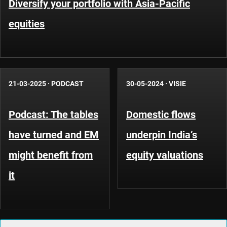
Diversify your portfolio with Asia-Pacific
equities
21-03-2025
·
PODCAST
30-05-2024
·
VISIE
Podcast: The tables
Domestic flows
have turned and EM
underpin India’s
might benefit from
equity valuations
it