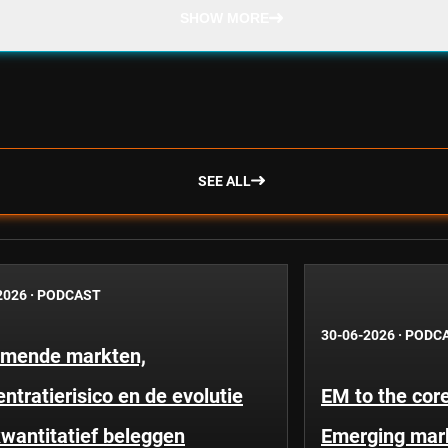
SHOW MORE
SEE ALL
2026
·
PODCAST
30-06-2026
·
PODC
mende markten,
ntratierisico en de evolutie
EM to the core
wantitatief beleggen
Emerging mar