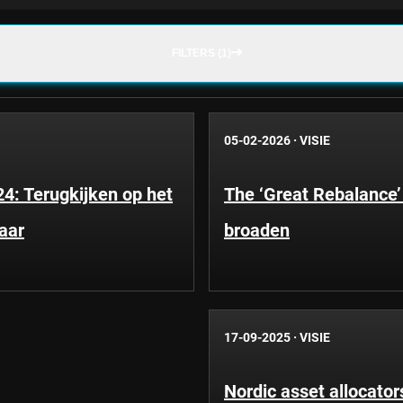
FILTERS (1)
05-02-2026
·
VISIE
4: Terugkijken op het
The ‘Great Rebalance’
jaar
broaden
17-09-2025
·
VISIE
Nordic asset allocators