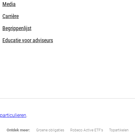
Media
Carrière
Begrippenlijst
Educatie voor adviseurs
particulieren
.
Ontdek meer:
Groene obligaties
Robeco Active ETF's
Topartikelen