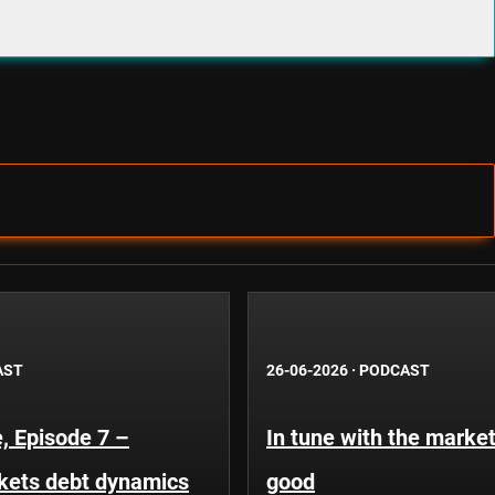
AST
26-06-2026
·
PODCAST
, Episode 7 –
In tune with the market
kets debt dynamics
good