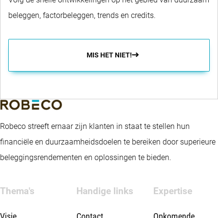
heeft als doelstelling het behalen van vermogensgroei op de
beleggen, factorbeleggen, trends en credits.
lange termijn. De portefeuille is breed gespreid, met een
structurele voorkeur voor het hoger gewaardeerde segment
binnen high yield. Performance drivers zijn de top-
MIS HET NIET!
downbetapositionering en de bottom-upissuerselectie. Het
fonds bevordert kenmerken op het gebied van milieu en
maatschappij (environmental and social; E&S) volgens Artikel 8
van de Sustainable Finance Disclosure Regulation van de EU,
Robeco streeft ernaar zijn klanten in staat te stellen hun
integreert duurzaamheidsrisico's in het beleggingsproces en
financiële en duurzaamheidsdoelen te bereiken door superieure
past Robeco's beleid voor goed ondernemingsbestuur toe. Het
beleggingsrendementen en oplossingen te bieden.
fonds hanteert duurzaamheidsindicatoren, waaronder, maar
niet beperkt tot, uitsluitingen op basis van normen, activiteiten
Thema's
Handige links
Expertise
en regio's, en engagement.
Visie
Contact
Opkomende