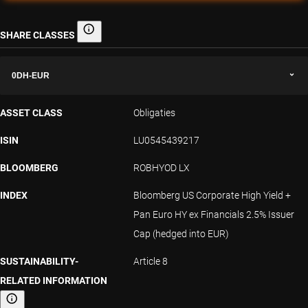
SHARE CLASSES
Share classes
0DH-EUR
ASSET CLASS
Obligaties
ISIN
LU0545439217
BLOOMBERG
ROBHYOD LX
INDEX
Bloomberg US Corporate High Yield +
Pan Euro HY ex Financials 2.5% Issuer
Cap (hedged into EUR)
SUSTAINABILITY-
Article 8
RELATED INFORMATION
Sustainability-related information