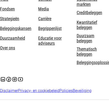
markten
Fondsen
Media
Creditbeleggen
Strategieën
Carrière
Kwantitatief
beleggen
Beleggingskansen
Begrippenlijst
Duurzaam
Duurzaamheid
Educatie voor
beleggen
adviseurs
Over ons
Thematisch
beleggen
Beleggingsoplossi
Disclaimer
Privacy- en cookiebeleid
Policies
Beveiliging