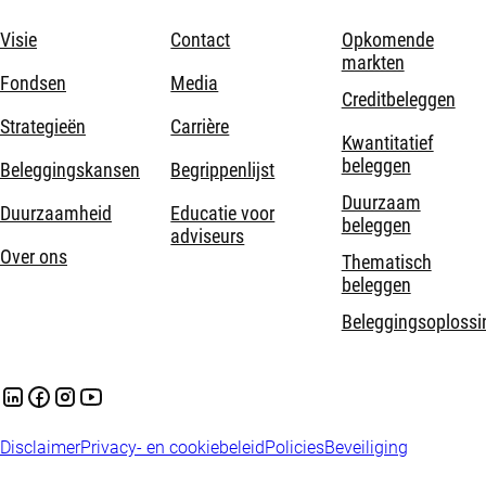
Visie
Contact
Opkomende
markten
Fondsen
Media
Creditbeleggen
Strategieën
Carrière
Kwantitatief
beleggen
Beleggingskansen
Begrippenlijst
Duurzaam
Duurzaamheid
Educatie voor
beleggen
adviseurs
Over ons
Thematisch
beleggen
Beleggingsoplossi
Disclaimer
Privacy- en cookiebeleid
Policies
Beveiliging