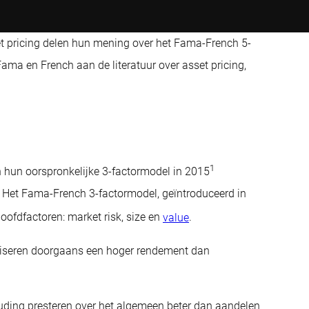
et pricing delen hun mening over het Fama-French 5-
ama en French aan de literatuur over asset pricing,
1
hun oorspronkelijke 3-factormodel in 2015
y. Het Fama-French 3-factormodel, geïntroduceerd in
ofdfactoren: market risk, size en
value
.
ealiseren doorgaans een hoger rendement dan
ding presteren over het algemeen beter dan aandelen