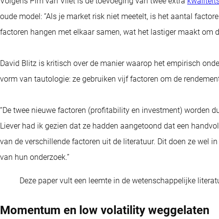
Volgens Pim van Vliet is de toevoeging van twee extra
kwaliteit
oude model: “Als je market risk niet meetelt, is het aantal facto
factoren hangen met elkaar samen, wat het lastiger maakt om 
David Blitz is kritisch over de manier waarop het empirisch ond
vorm van tautologie: ze gebruiken vijf factoren om de rendemente
“De twee nieuwe factoren (profitability en investment) worden d
Liever had ik gezien dat ze hadden aangetoond dat een handvol
van de verschillende factoren uit de literatuur. Dit doen ze wel 
van hun onderzoek.”
Deze paper vult een leemte in de wetenschappelijke literat
Momentum en low volatility weggelaten