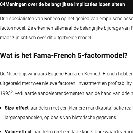
Meningen over de belangrijkste implicaties lopen uiteen
Drie specialisten van Robeco op het gebied van empirische ass
factormodel. Ze erkennen allemaal de belangrijke bijdrage van F
maar zijn kritisch over dit uitgebreide model.
Wat is het Fama-French 5-factormodel?
De Nobelprijswinnaars Eugene Fama en Kenneth French hebben 
uitgebreid met twee nieuwe factoren: investment en profitabilit
2
1993
, verklaarde aandelenrendementen aan de hand van drie ho
Size-effect
: aandelen met een kleinere marktkapitalisatie r
largecapaandelen, op basis van historische gegevens.
Value-effect
: aandelen met een lage koers-boekwaardeverhou