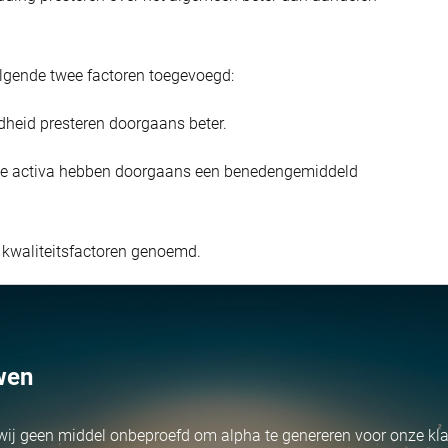
lgende twee factoren toegevoegd:
dheid presteren doorgaans beter.
 de activa hebben doorgaans een benedengemiddeld
 kwaliteitsfactoren genoemd.
wen
wij geen middel onbeproefd om alpha te genereren voor onze kla