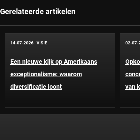
Gerelateerde artikelen
14-07-2026
·
VISIE
02-07-
Een nieuwe kijk op Amerikaans
Opko
exceptionalisme: waarom
conce
diversificatie loont
van k