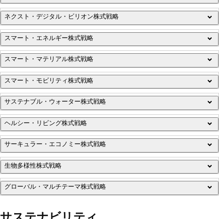
さらに読む
ァイナンス、デジタル金融における成長トレンドを収益化
ネクスト・デジタル・ビリオン株式戦略
経済全体における企業側のデジタル変革から恩恵を享受
詳細（英文）を見る
スマート・エネルギー株式戦略
新興国市場におけるインターネット発展の次の波に乗る各地
さらに読む
さらに読む
域の成功企業から恩恵を享受
スマート・マテリアル株式戦略
エネルギーのバリューチェーンの電化と脱炭素化から恩恵を
享受
スマート・モビリティ株式戦略
天然資源の需要削減につながる革新的な素材と加工技術に投
資
サステナブル・ウォーター株式戦略
運輸セクターの電化、自動車のコネクティビティや自動運転
動画（英語）を見る
の収益機会を捕捉
ヘルシー・リビング株式戦略
清潔で安全な水供給のためのインフラ、設備、技術に投資
さらに読む
サーキュラー・エコノミー株式戦略
慢性疾患の予防や効果的な治療、医療費上昇の緩和
さらに読む
動画（英語）を見る
さらに読む
生物多様性株式戦略
廃棄物や汚染の削減、製品や素材の利用長期化に向けた動き
さらに読む
を収益化
グローバル・マルチテーマ株式戦略
天然資源の持続可能な利用と自然生息地の復元を支えるソリ
さらに読む
ューションに投資
ロベコの数々のテーマ型株式戦略を包括的に活用し、ダウン
サステナビリティ
動画（英語）を見る