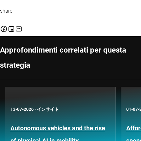
share
Approfondimenti correlati per questa
strategia
13-07-2026
·
インサイト
01-07-
Autonomous vehicles and the rise
Affor
of physical AI in mobility
spen