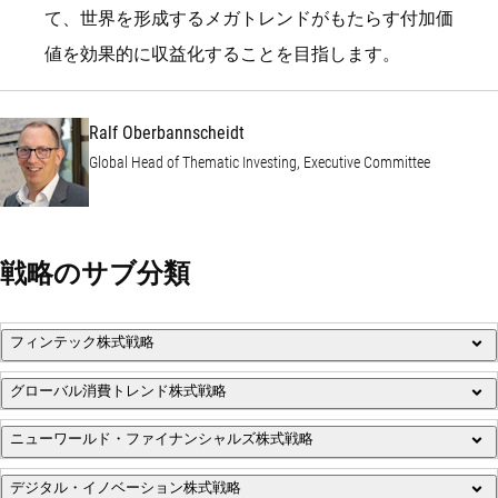
て、世界を形成するメガトレンドがもたらす付加価
Ralf Oberban
値を効果的に収益化することを目指します。
Ralf Oberbannscheidt
Global Head of Thematic Investing, Executive Committee
戦略のサブ分類
フィンテック株式戦略
グローバル消費トレンド株式戦略
金融機関やエンドユーザー向けのデジタル化拡大を収益化
ニューワールド・ファイナンシャルズ株式戦略
消費者志向の企業の中から構造的勝ち組にバランスよく投資
詳細（英文）を見る
デジタル・イノベーション株式戦略
金融サービス、高齢化時代のファイナンス、新興層向けのフ