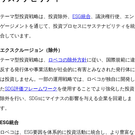
サイドリスクを軽減しながら、メガトレンドの上昇余地を効
さらに読む
率的に捉えるグローバル株式ポートフォリオ
テーマ型投資戦略は、投資除外、
ESG統合
、議決権行使、エン
さらに読む
ゲージメントを通じて、投資プロセスにサステナビリティを統
合しています。
エクスクルージョン（除外）
テーマ型投資戦略は、
ロベコの除外方針
に従い、国際規範に違
反する発行体や事業活動が社会的に有害とみなされた発行体に
は投資しません。一部の運用戦略では、ロベコが独自に開発し
た
SDG評価フレームワーク
を使用することでより強化した投資
除外を行い、SDGsにマイナスの影響を与える企業を回避しま
す。
ESG統合
ロベコは、ESG要因を体系的に投資活動に統合し、より豊富な