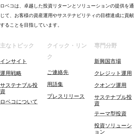
ロベコは、卓越した投資リターンとソリューションの提供を通
じて、お客様の資産運用やサステナビリティの目標達成に貢献
することを目指しています。
主なトピック
クイック・リン
専門分野
ク
インサイト
新興国市場
ご連絡先
運用戦略
クレジット運用
用語集
サステナブル投
クオンツ運用
資
プレスリリース
サステナブル投
ロベコについて
資
テーマ型投資
投資ソリューシ
ョン