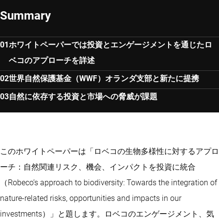
Summary
ホワイトペーパーでは投資とエンゲージメントを通じたロ
ベコのアプローチを詳述
世界自然保護基金（WWF）オランダ支部と新たに提携
自然に依存する投資と市場への脅威が課題
このホワイトペーパーは「ロベコの生物多様性に対するアプロ
ーチ：自然関連リスク、機会、インパクトを投資に統合
（Robeco’s approach to biodiversity: Towards the integration of
nature-related risks, opportunities and impacts in our
investments）」と題します。ロベコのエンゲージメント、気