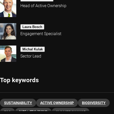
Head of Active Ownership
Laura Bosch
Engagement Specialist
Michal Kulak
Sector Lead
Top keywords
SUSTAINABILITY
ACTIVE OWNERSHIP
BIODIVERSITY
ESG
対話と議決権行使
CLIMATE CHANGE