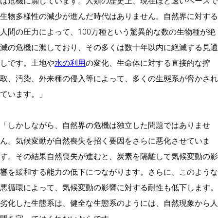
は危機に瀕しています。人類の歴史上、現在ほど速いペースで
生物多様性の減少が進んだ時代はありません。自然界に対する
人間の圧力によって、100万種という驚異的な数の生物種が絶
滅の危機に瀕しており、その多くは数十年以内に絶滅する見通
しです。土地や
水の利用
の変化、生命体に対する直接的な搾
取、汚染、外来種の侵入等によって、多くの生態系が脅かされ
ています。」
「しかしながら、自然界の危機は独立した問題ではありませ
ん。気候変動が自然喪失を招く要因をさらに悪化させていま
す。その結果自然喪失が進むと、炭素を隔離して気候変動の影
響を緩和する能力の低下につながります。さらに、このような
悪循環によって、気候変動の影響に対する耐性も低下します。
劣化した生態系は、健全な生態系のようには、自然現象から人