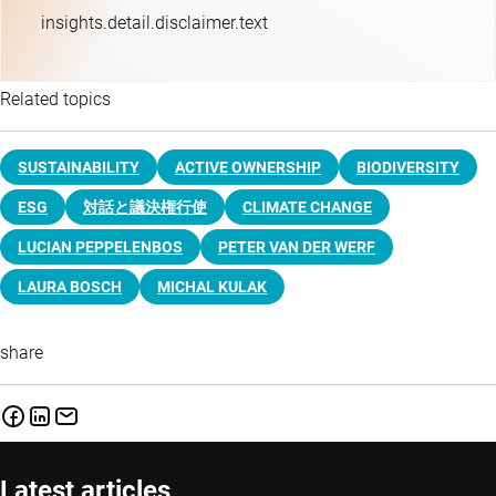
insights.detail.disclaimer.text
Related topics
SUSTAINABILITY
ACTIVE OWNERSHIP
BIODIVERSITY
ESG
対話と議決権行使
CLIMATE CHANGE
LUCIAN PEPPELENBOS
PETER VAN DER WERF
LAURA BOSCH
MICHAL KULAK
share
Latest articles