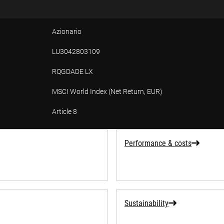
Azionario
LU3042803109
RQGDADE LX
MSCI World Index (Net Return, EUR)
Article 8
tion
Performance & costs
Sustainability