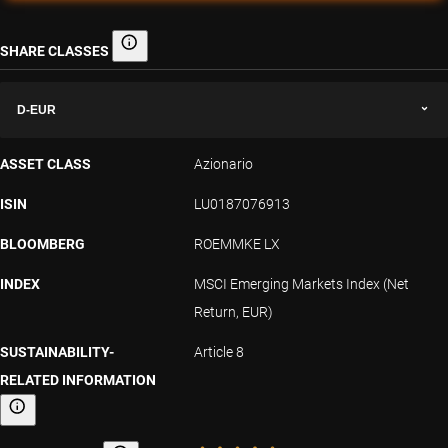
SHARE CLASSES
Share classes
D-EUR
ASSET CLASS
Azionario
ISIN
LU0187076913
BLOOMBERG
ROEMMKE LX
INDEX
MSCI Emerging Markets Index (Net
Return, EUR)
SUSTAINABILITY-
Article 8
RELATED INFORMATION
Sustainability-related information