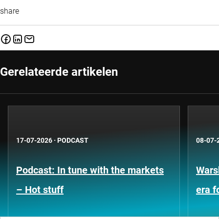
share
Gerelateerde artikelen
17-07-2026
·
PODCAST
08-07-
Podcast: In tune with the markets
Warsh
– Hot stuff
era 