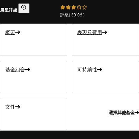
晨星評級
晨星評級
評級
(
30-06
)
概要
表現及費用
基金組合
可持續性
文件
選擇其他基金