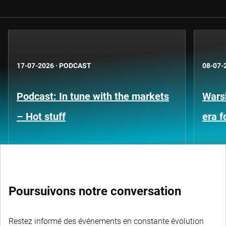
17-07-2026
·
PODCAST
08-07-
Podcast: In tune with the markets
Warsh
– Hot stuff
era 
Poursuivons notre conversation
Restez informé des événements en constante évolution