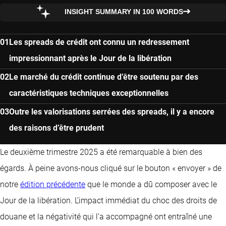
INSIGHT SUMMARY IN 100 WORDS
Les spreads de crédit ont connu un redressement
impressionnant après le Jour de la libération
Le marché du crédit continue d’être soutenu par des
caractéristiques techniques exceptionnelles
Outre les valorisations serrées des spreads, il y a encore
des raisons d’être prudent
Le deuxième trimestre 2025 a été remarquable à bien des
égards. À peine avons-nous cliqué sur le bouton « envoyer » de
notre
édition précédente
que le monde a dû composer avec le
Jour de la libération. L’impact immédiat du choc des droits de
douane et la négativité qui l’a accompagné ont entraîné une