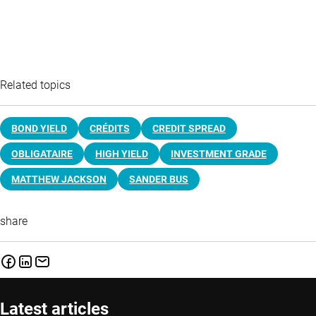
Related topics
BOND YIELD
CRÉDITS
CREDIT SPREAD
OBLIGATAIRE
HIGH YIELD
INVESTMENT GRADE
MATTHEW JACKSON
SANDER BUS
share
Latest articles