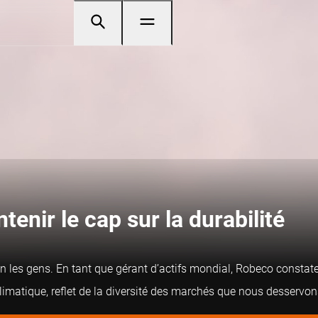
enir le cap sur la durabilité
lon les gens. En tant que gérant d’actifs mondial, Robeco constat
 climatique, reflet de la diversité des marchés que nous desservon