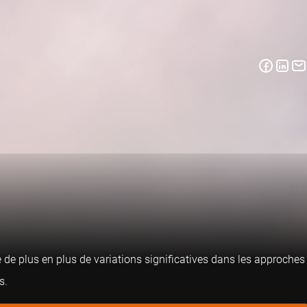
e de plus en plus de variations significatives dans les approches
s.