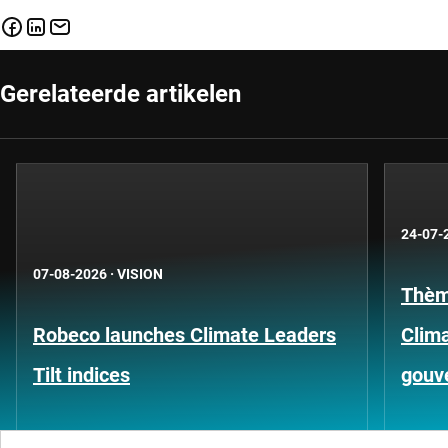
Gerelateerde artikelen
24-07-
07-08-2026
·
VISION
Thèm
Robeco launches Climate Leaders
Clima
Tilt indices
gouv