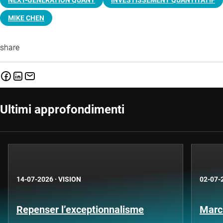
NEXT-GENERATION QUANT
INVESTISSEMENT QUANTITATIF
MIKE CHEN
share
Ultimi approfondimenti
14-07-2026
·
VISION
02-07-
Repenser l’exceptionnalisme
Marc