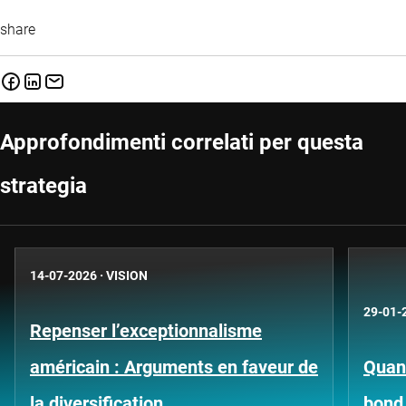
share
Approfondimenti correlati per questa
strategia
14-07-2026
·
VISION
29-01-
Repenser l’exceptionnalisme
américain : Arguments en faveur de
Quant
la diversification
bond