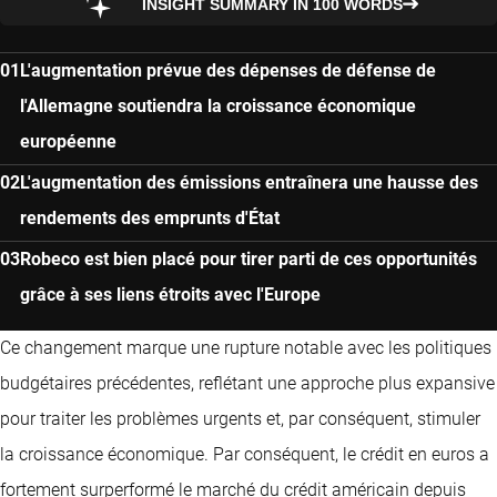
INSIGHT SUMMARY IN 100 WORDS
L'augmentation prévue des dépenses de défense de
l'Allemagne soutiendra la croissance économique
européenne
L'augmentation des émissions entraînera une hausse des
rendements des emprunts d'État
Robeco est bien placé pour tirer parti de ces opportunités
grâce à ses liens étroits avec l'Europe
Ce changement marque une rupture notable avec les politiques
budgétaires précédentes, reflétant une approche plus expansive
pour traiter les problèmes urgents et, par conséquent, stimuler
la croissance économique. Par conséquent, le crédit en euros a
fortement surperformé le marché du crédit américain depuis