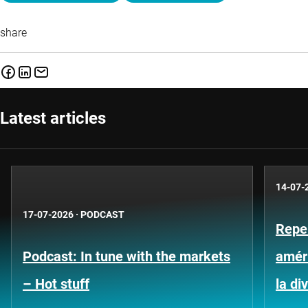
share
Latest articles
14-07-
17-07-2026
·
PODCAST
Repe
Podcast: In tune with the markets
améri
– Hot stuff
la di