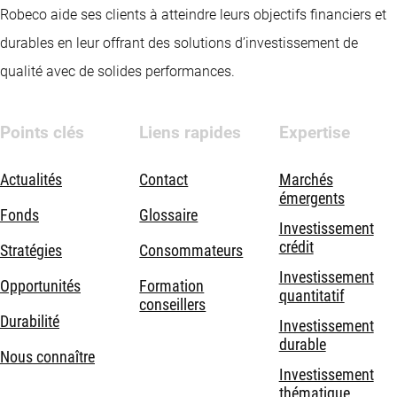
Robeco aide ses clients à atteindre leurs objectifs financiers et
durables en leur offrant des solutions d’investissement de
qualité avec de solides performances.
Points clés
Liens rapides
Expertise
Actualités
Contact
Marchés
émergents
Fonds
Glossaire
Investissement
crédit
Stratégies
Consommateurs
Investissement
Opportunités
Formation
quantitatif
conseillers
Durabilité
Investissement
durable
Nous connaître
Investissement
thématique