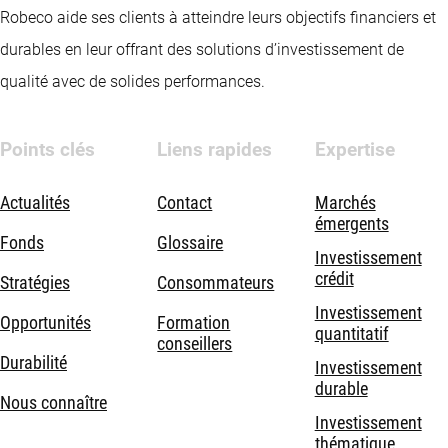
Robeco aide ses clients à atteindre leurs objectifs financiers et
durables en leur offrant des solutions d’investissement de
qualité avec de solides performances.
Points clés
Liens rapides
Expertise
Actualités
Contact
Marchés
émergents
Fonds
Glossaire
Investissement
crédit
Stratégies
Consommateurs
Investissement
Opportunités
Formation
quantitatif
conseillers
Durabilité
Investissement
durable
Nous connaître
Investissement
thématique