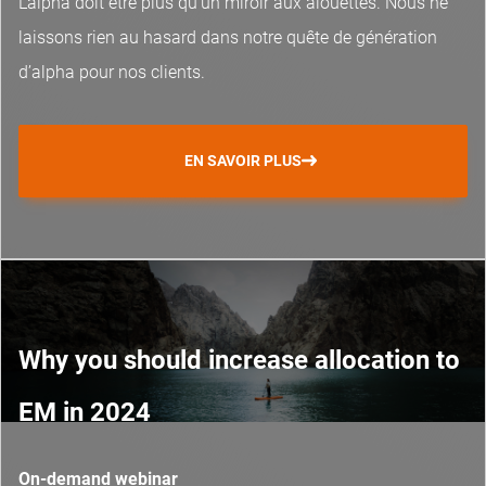
L’alpha doit être plus qu’un miroir aux alouettes. Nous ne
laissons rien au hasard dans notre quête de génération
d’alpha pour nos clients.
EN SAVOIR PLUS
Why you should increase allocation to
EM in 2024
On-demand webinar