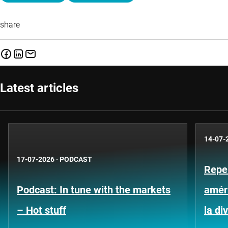
share
Latest articles
14-07-
17-07-2026
·
PODCAST
Repe
Podcast: In tune with the markets
améri
– Hot stuff
la di