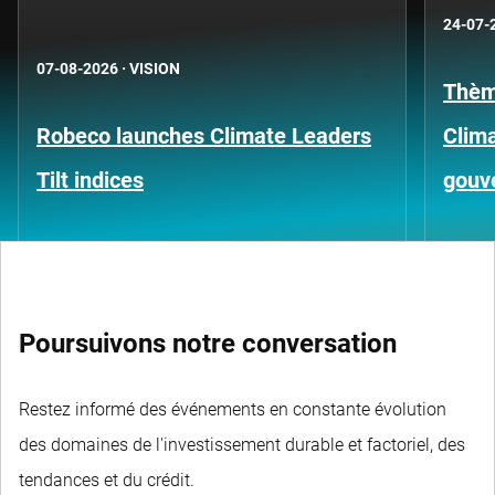
24-07-
07-08-2026
·
VISION
Thèm
Robeco launches Climate Leaders
Clima
Tilt indices
gouv
Poursuivons notre conversation
Restez informé des événements en constante évolution
des domaines de l'investissement durable et factoriel, des
tendances et du crédit.