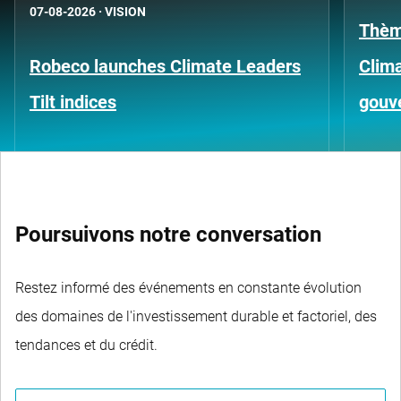
07-08-2026
·
VISION
Thèm
Robeco launches Climate Leaders
Clima
Tilt indices
gouv
Poursuivons notre conversation
Restez informé des événements en constante évolution
des domaines de l'investissement durable et factoriel, des
tendances et du crédit.