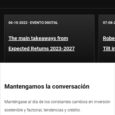
06-10-2022
·
EVENTO DIGITAL
07-08-
The main takeaways from
Robe
Expected Returns 2023-2027
Tilt 
Mantengamos la conversación
Manténgase al día de los constantes cambios en inversión
sostenible y factorial, tendencias y crédito.