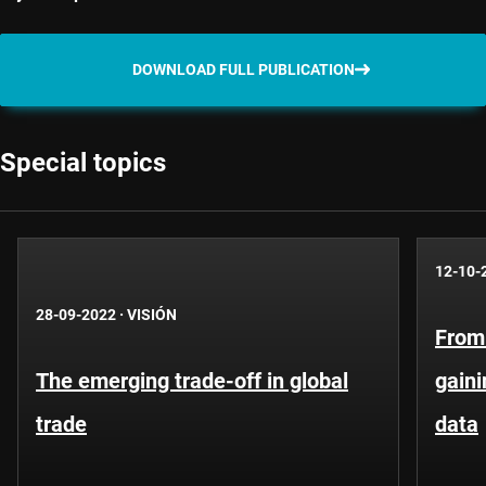
DOWNLOAD FULL PUBLICATION
Special topics
12-10-
28-09-2022
·
VISIÓN
From 
The emerging trade-off in global
gaini
trade
data