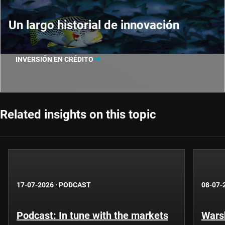
Un largo historial de innovación
INVERSIÓN EN CRÉDITO
Related insights on this topic
17-07-2026
·
PODCAST
08-07-
Podcast: In tune with the markets
Warsh