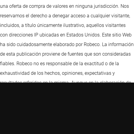
una oferta de compra de valores en ninguna jurisdicción. Nos
reservamos el derecho a denegar acceso a cualquier visitante,
incluidos, a título únicamente ilustrativo, aquellos visitantes
con direcciones IP ubicadas en Estados Unidos. Este sitio Web
ha sido cuidadosamente elaborado por Robeco. La información
de esta publicación proviene de fuentes que son consideradas
fiables. Robeco no es responsable de la exactitud o de la
exhaustividad de los hechos, opiniones, expectativas y
resultados referidos en la misma. Aunque en la elaboración de
este sitio Web se ha extremado la precaución, no aceptamos
responsabilidad alguna por los daños de ningún tipo que se
deriven de una información incorrecta o incompleta. El presente
sitio Web podrá sufrir cambios sin previo aviso. El valor de las
inversiones puede fluctuar. Rendimientos anteriores no son