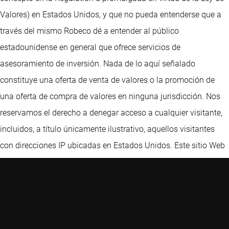
Valores) en Estados Unidos, y que no pueda entenderse que a
través del mismo Robeco dé a entender al público
estadounidense en general que ofrece servicios de
asesoramiento de inversión. Nada de lo aquí señalado
constituye una oferta de venta de valores o la promoción de
una oferta de compra de valores en ninguna jurisdicción. Nos
reservamos el derecho a denegar acceso a cualquier visitante,
incluidos, a título únicamente ilustrativo, aquellos visitantes
con direcciones IP ubicadas en Estados Unidos. Este sitio Web
ha sido cuidadosamente elaborado por Robeco. La información
de esta publicación proviene de fuentes que son consideradas
fiables. Robeco no es responsable de la exactitud o de la
exhaustividad de los hechos, opiniones, expectativas y
resultados referidos en la misma. Aunque en la elaboración de