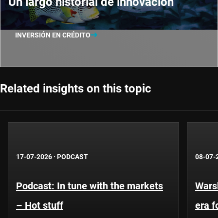
Un largo historial de innovación
INVERSIÓN EN CRÉDITO
Related insights on this topic
17-07-2026
·
PODCAST
08-07-
Podcast: In tune with the markets
Warsh
– Hot stuff
era 