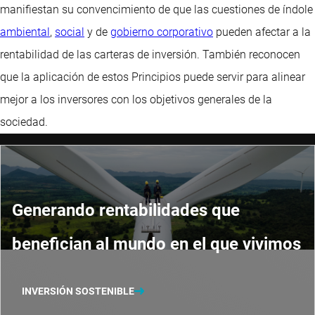
manifiestan su convencimiento de que las cuestiones de índole
ambiental
,
social
y de
gobierno corporativo
pueden afectar a la
rentabilidad de las carteras de inversión. También reconocen
que la aplicación de estos Principios puede servir para alinear
mejor a los inversores con los objetivos generales de la
sociedad.
Generando rentabilidades que
benefician al mundo en el que vivimos
INVERSIÓN SOSTENIBLE