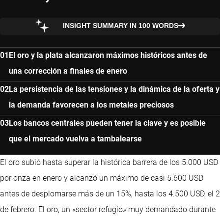
INSIGHT SUMMARY IN 100 WORDS
El oro y la plata alcanzaron máximos históricos antes de
una corrección a finales de enero
La persistencia de las tensiones y la dinámica de la oferta y
la demanda favorecen a los metales preciosos
Los bancos centrales pueden tener la clave y es posible
que el mercado vuelva a tambalearse
El oro subió hasta superar la histórica barrera de los 5.000 USD
por onza en enero y alcanzó un máximo de casi 5.600 USD
antes de desplomarse más de un 15%, hasta los 4.500 USD, el 2
de febrero. El oro, un «sector refugio» muy demandado durante