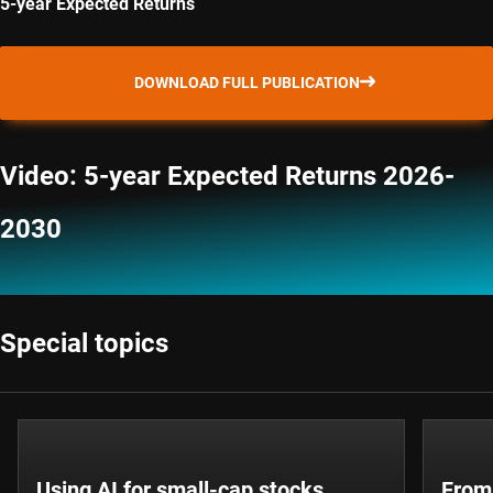
5-year Expected Returns
DOWNLOAD FULL PUBLICATION
Video: 5-year Expected Returns 2026-
2030
Special topics
Using AI for small-cap stocks
From