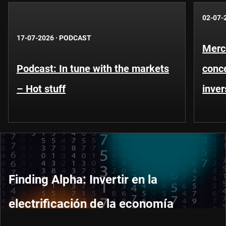
02-07-
17-07-2026
·
PODCAST
Merc
Podcast: In tune with the markets
conce
– Hot stuff
inver
Finding Alpha: Invertir en la
electrificación de la economía