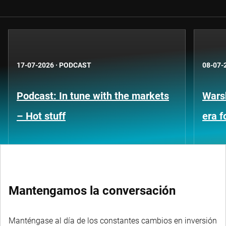
17-07-2026
·
PODCAST
08-07-
Podcast: In tune with the markets
Warsh
– Hot stuff
era 
Mantengamos la conversación
Manténgase al día de los constantes cambios en inversión