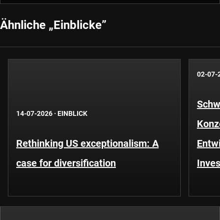
Ähnliche „Einblicke”
02-07-
Schwe
14-07-2026
·
EINBLICK
Konze
Rethinking US exceptionalism: A
Entwi
case for diversification
Inves