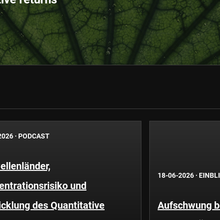
2026
·
PODCAST
llenländer,
18-06-2026
·
EINBL
ntrationsrisiko und
cklung des Quantitative
Aufschwung be