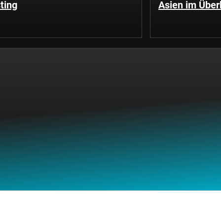
ting
Asien im Über