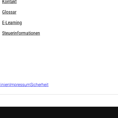
Kontakt
Glossar
E-Learning
Steuerinformationen
linien
Impressum
Sicherheit
utschland, Zweigniederlassung der Robeco Institutional Asset M
HG) wie beispielsweise Versicherungen, Banken und Sparkassen.