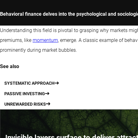
Behavioral finance delves into the psychological and sociologi
Understanding this field is pivotal to grasping why markets migh
premiums, like
momentum
, emerge. A classic example of behavi
prominently during market bubbles.
See also
SYSTEMATIC APPROACH
PASSIVE INVESTING
UNREWARDED RISKS
Invisible layers surface to deliver attrac