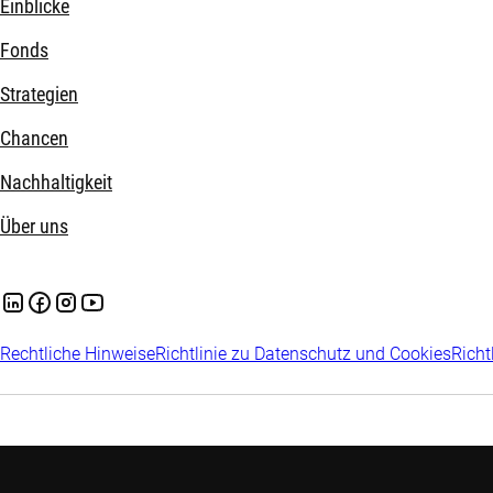
Einblicke
Fonds
Strategien
Chancen
Nachhaltigkeit
Über uns
Rechtliche Hinweise
Richtlinie zu Datenschutz und Cookies
Richt
Die Informationen auf der nachfolgenden Website der Robeco De
Kunden im Sinne von § 31a Abs. 2 Wertpapierhandelsgesetz (Wp