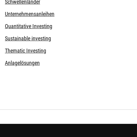
Schwellenländer
Unternehmensanleihen
Quantitative Investing
Sustainable investing
Thematic Investing
Anlagelösungen
anagement B.V., richten sich ausschließlich an professionelle
 Die auf dieser Website dargestellten Informationen sind