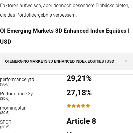
Faktoren aufweisen, aber dennoch besondere Einblicke bieten,
die das Portfolioergebnis verbessern.
QI Emerging Markets 3D Enhanced Index Equities I
USD
QI EMERGING MARKETS 3D ENHANCED INDEX EQUITIES I USD
29,21%
performance ytd
(30-6)
27,18%
Performance 3y
(30-6)
5 / 5
morningstar
(30-6)
Article 8
SFDR
(30-6)