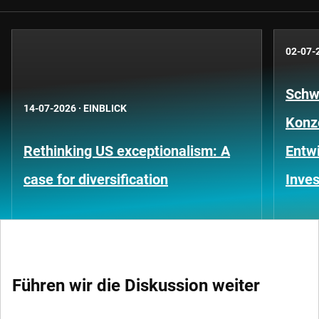
02-07-
Schwe
14-07-2026
·
EINBLICK
Konze
Rethinking US exceptionalism: A
Entwi
case for diversification
Inves
Führen wir die Diskussion weiter