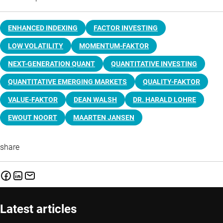
ENHANCED INDEXING
FACTOR INVESTING
LOW VOLATILITY
MOMENTUM-FAKTOR
NEXT-GENERATION QUANT
QUANTITATIVE INVESTING
QUANTITATIVE EMERGING MARKETS
QUALITY-FAKTOR
VALUE-FAKTOR
DEAN WALSH
DR. HARALD LOHRE
EWOUT NOORT
MAARTEN JANSEN
share
Latest articles