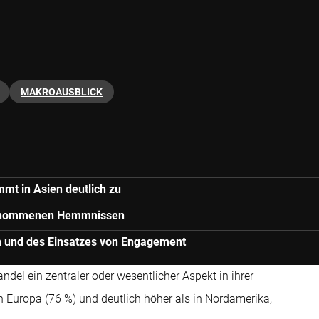
MAKROAUSBLICK
mmt in Asien deutlich zu
rgenommenen Hemmnissen
en und des Einsatzes von Engagement
ndel ein zentraler oder wesentlicher Aspekt in ihrer
 in Europa (76 %) und deutlich höher als in Nordamerika,