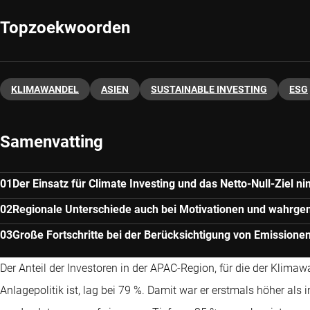
Topzoekwoorden
KLIMAWANDEL
ASIEN
SUSTAINABLE INVESTING
ESG
Samenvatting
Der Einsatz für Climate Investing und das Netto-Null-Ziel ni
Regionale Unterschiede auch bei Motivationen und wah
Große Fortschritte bei der Berücksichtigung von Emission
Der Anteil der Investoren in der APAC-Region, für die der Klimawa
Anlagepolitik ist, lag bei 79 %. Damit war er erstmals höher als