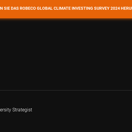
N SIE DAS ROBECO GLOBAL CLIMATE INVESTING SURVEY 2024 HER
rsity Strategist