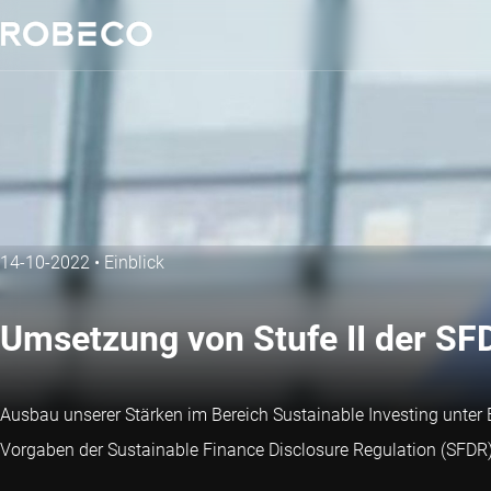
14-10-2022
•
Einblick
Umsetzung von Stufe II der SF
Ausbau unserer Stärken im Bereich Sustainable Investing unte
Vorgaben der Sustainable Finance Disclosure Regulation (SFDR)