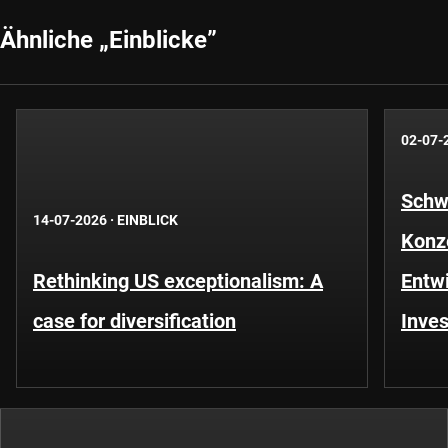
Ähnliche „Einblicke”
02-07-
Schwe
14-07-2026
·
EINBLICK
Konze
Rethinking US exceptionalism: A
Entwi
case for diversification
Inves