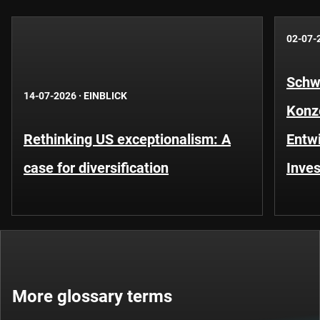
02-07-
Schwe
14-07-2026
·
EINBLICK
Konze
Rethinking US exceptionalism: A
Entwi
case for diversification
Inves
More glossary terms