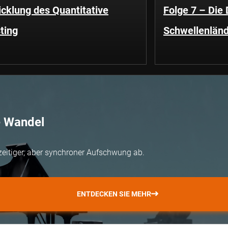
cklung des Quantitative
Folge 7 – Die
ting
Schwellenländ
e Wandel
zeitiger, aber synchroner Aufschwung ab.
ENTDECKEN SIE MEHR