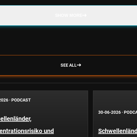
SHOW MORE
SEE ALL
2026
·
PODCAST
30-06-2026
·
PODC
llenländer,
ntrationsrisiko und
Schwellenländ