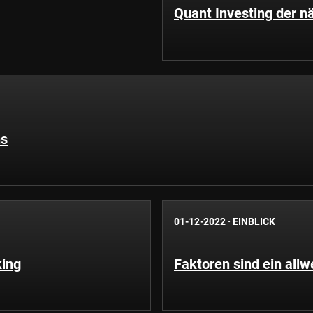
Quant Investing der n
ns
01-12-2022
·
EINBLICK
king
Faktoren sind ein all