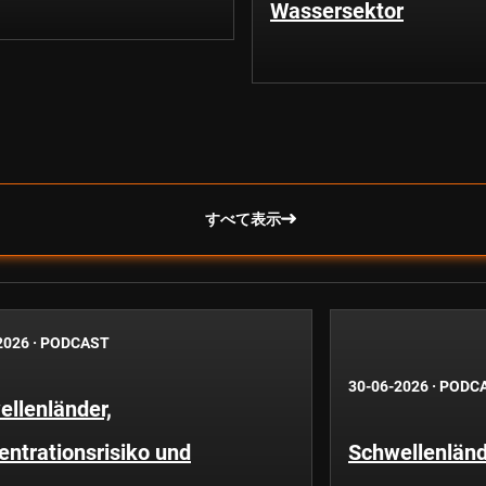
Wassersektor
すべて表示
2026
·
PODCAST
30-06-2026
·
PODC
llenländer,
ntrationsrisiko und
Schwellenländ