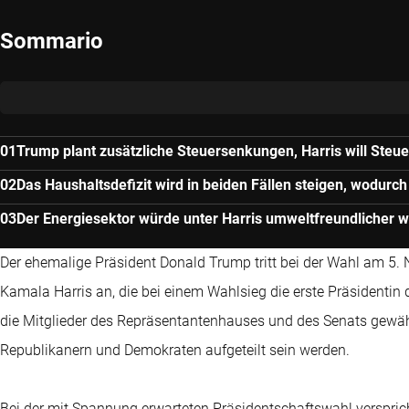
Sommario
Trump plant zusätzliche Steuersenkungen, Harris will Steu
Das Haushaltsdefizit wird in beiden Fällen steigen, wodurc
Der Energiesektor würde unter Harris umweltfreundlicher 
Der ehemalige Präsident Donald Trump tritt bei der Wahl am 5.
Kamala Harris an, die bei einem Wahlsieg die erste Präsidenti
die Mitglieder des Repräsentantenhauses und des Senats gewähl
Republikanern und Demokraten aufgeteilt sein werden.
Bei der mit Spannung erwarteten Präsidentschaftswahl verspr