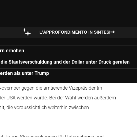
L’APPROFONDIMENTO IN SINTESI
ern erhöhen
h die Staatsverschuldung und der Dollar unter Druck geraten
werden als unter Trump
 November gegen die amtierende Vizepräsidentin
n der USA werden würde. Bei der Wahl werden außerdem
t, die voraussichtlich weiterhin zwischen
icht Trump Steuersenkungen für Unternehmen und