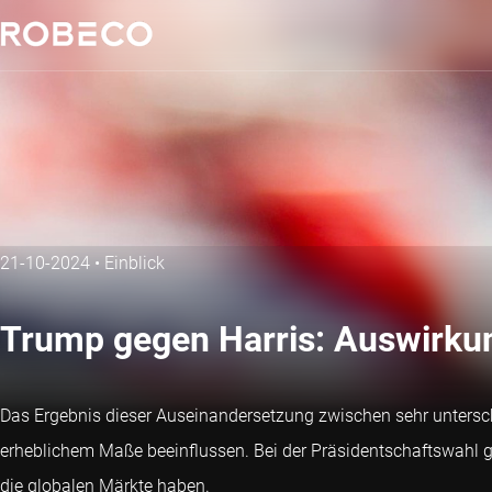
21-10-2024
•
Einblick
Trump gegen Harris: Auswirkun
Das Ergebnis dieser Auseinandersetzung zwischen sehr unterschi
erheblichem Maße beeinflussen. Bei der Präsidentschaftswahl g
die globalen Märkte haben.