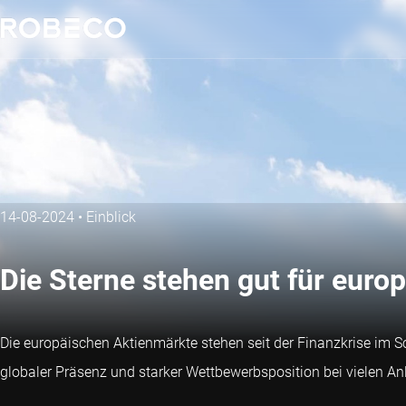
14-08-2024
•
Einblick
Die Sterne stehen gut für euro
Die europäischen Aktienmärkte stehen seit der Finanzkrise im S
globaler Präsenz und starker Wettbewerbsposition bei vielen Anle