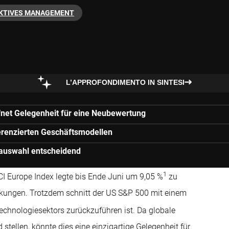
KTIVES MANAGEMENT
L’APPROFONDIMENTO IN SINTESI
net Gelegenheit für eine Neubewertung
ferenzierten Geschäftsmodellen
nauswahl entscheidend
1
CI Europe Index legte bis Ende Juni um 9,05 %
zu
kungen. Trotzdem schnitt der US S&P 500 mit einem
echnologiesektors zurückzuführen ist. Da globale
tellen, könnte dies eine einzigartige Gelegenheit für