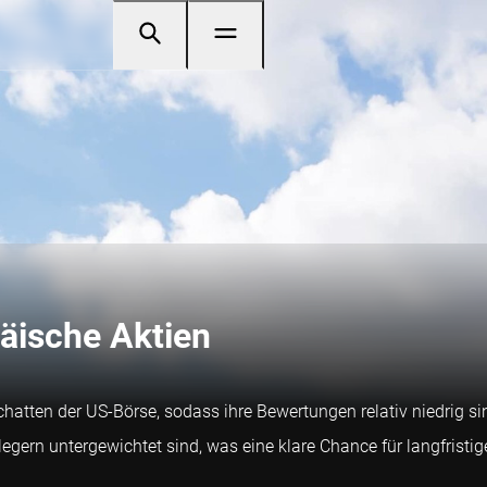
päische Aktien
chatten der US-Börse, sodass ihre Bewertungen relativ niedrig 
gern untergewichtet sind, was eine klare Chance für langfristige