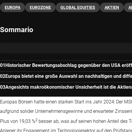
EUROPA
EUROZONE
GLOBAL EQUITIES
AKTIEN
A
Sommario
Historischer Bewertungsabschlag gegenüber den USA eröff
Europa bietet eine große Auswahl an nachhaltigen und dif
Angesichts makroökonomischer Unsicherheit ist die Aktie
Europas Börsen hatte einen starken Start ins Jahr 2024: Der MS
aufgrund solider Unternehmensgewinne und erwarteter Zinssen
2
Plus von 19,03 %
besser ab, was auf seinen hohen Anteil des T
Anleger ihr Engagement im Technologiesektor auf den Prüfstand s