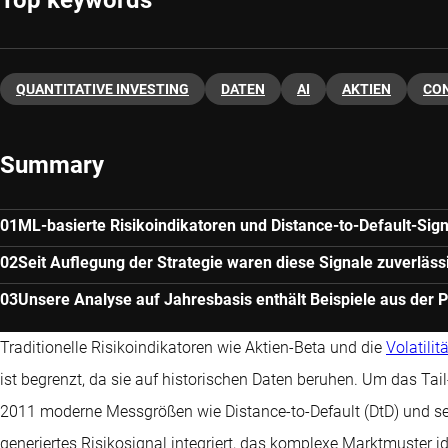
QUANTITATIVE INVESTING
DATEN
AI
AKTIEN
CON
Summary
ML-basierte Risikoindikatoren und Distance-to-Default-Sign
Seit Auflegung der Strategie waren diese Signale zuverläss
Unsere Analyse auf Jahresbasis enthält Beispiele aus der P
Traditionelle Risikoindikatoren wie Aktien-Beta und die
Volatilitä
ist begrenzt, da sie auf historischen Daten beruhen. Um das Tai
2011 moderne Messgrößen wie Distance-to-Default (DtD) und se
generiertes Risikosignal integriert, das komplexe Marktmuster ide