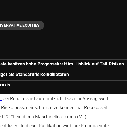
SERVATIVE EQUITIES
ale besitzen hohe Prognosekraft im Hinblick auf Tail-Risiken
iger als Standardrisikoindikatoren
raxis
t
der Rendite sind zwar nützlich. Doch ihr Aussagewert
l-Risiko besser einschätzen zu können, hat Robeco seit
it 2021 ein durch Maschinelles Lernen (ML)
ntifiziert. In dieser Publikation wird ihre Prognosegüte