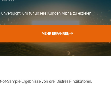
ts unversucht, um für unsere Kunden Alpha zu erzielen.
MEHR ERFAHREN
t-of-Sample-Ergebnisse von drei Distress-Indikatoren,